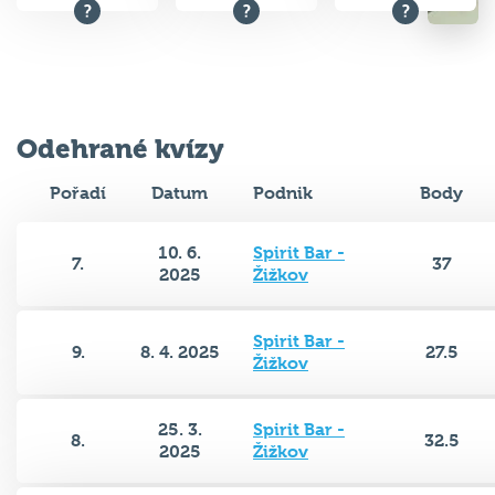
Odehrané kvízy
Pořadí
Datum
Podnik
Body
10. 6.
Spirit Bar -
7.
37
2025
Žižkov
Spirit Bar -
9.
8. 4. 2025
27.5
Žižkov
25. 3.
Spirit Bar -
8.
32.5
2025
Žižkov