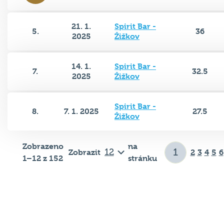
21. 1.
Spirit Bar -
5.
36
2025
Žižkov
14. 1.
Spirit Bar -
7.
32.5
2025
Žižkov
Spirit Bar -
8.
7. 1. 2025
27.5
Žižkov
Zobrazeno
na
Zobrazit
2
3
4
5
6
1–12 z 152
stránku