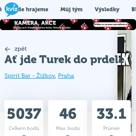
é
Kde hrajeme
Můj tým
Výsledky
B
zpět
Ať jde Turek do prdele
Spirit Bar - Žižkov
,
Praha
5037
46
33.1
Celkem bodů
Max. bodů
Průměr