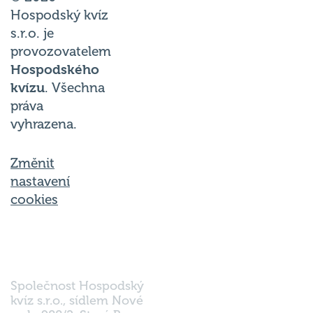
Hospodský kvíz
s.r.o. je
provozovatelem
Hospodského
kvízu
. Všechna
práva
vyhrazena.
Změnit
nastavení
cookies
Společnost Hospodský
kvíz s.r.o., sídlem Nové