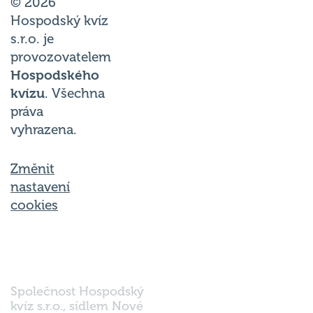
© 2026
Hospodský kvíz
s.r.o. je
provozovatelem
Hospodského
kvízu
. Všechna
práva
vyhrazena.
Změnit
nastavení
cookies
Společnost Hospodský
kvíz s.r.o., sídlem Nové