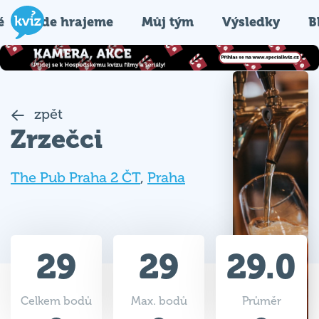
é
Kde hrajeme
Můj tým
Výsledky
B
zpět
Zrzečci
The Pub Praha 2 ČT
,
Praha
29
29
29.0
Celkem bodů
Max. bodů
Průměr