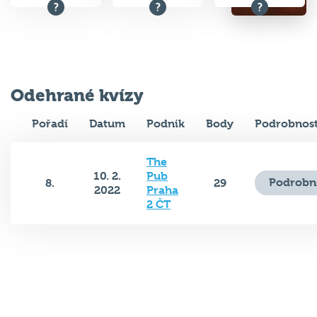
Odehrané kvízy
Pořadí
Datum
Podnik
Body
Podrobnost
The
10. 2.
Pub
Podrobn
8.
29
2022
Praha
2 ČT