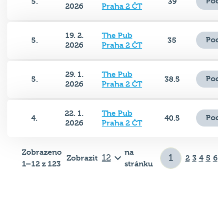
Po
5.
39
2026
Praha 2 ČT
19. 2.
The Pub
Po
5.
35
2026
Praha 2 ČT
29. 1.
The Pub
Po
5.
38.5
2026
Praha 2 ČT
22. 1.
The Pub
Po
4.
40.5
2026
Praha 2 ČT
Zobrazeno
na
Zobrazit
2
3
4
5
6
1–12 z 123
stránku