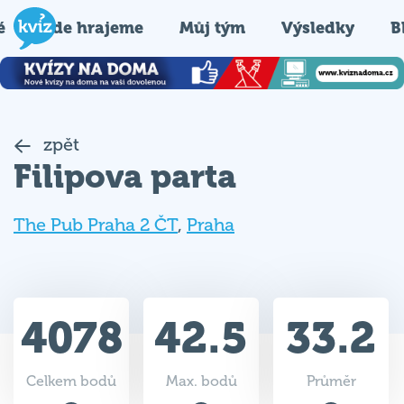
é
Kde hrajeme
Můj tým
Výsledky
B
zpět
Filipova parta
The Pub Praha 2 ČT
,
Praha
4078
42.5
33.2
Celkem bodů
Max. bodů
Průměr