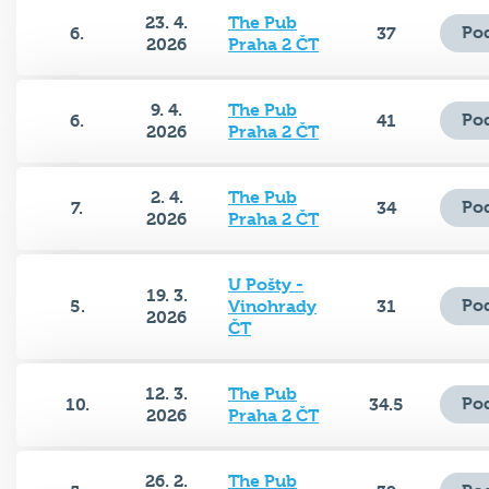
23. 4.
The Pub
Po
6.
37
2026
Praha 2 ČT
9. 4.
The Pub
Po
6.
41
2026
Praha 2 ČT
2. 4.
The Pub
Po
7.
34
2026
Praha 2 ČT
U Pošty -
19. 3.
Po
5.
Vinohrady
31
2026
ČT
12. 3.
The Pub
Po
10.
34.5
2026
Praha 2 ČT
26. 2.
The Pub