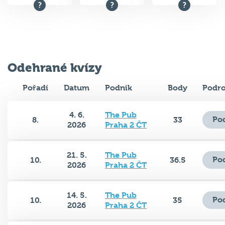
Odehrané kvízy
Pořadí
Datum
Podnik
Body
Podro
4. 6.
The Pub
Po
8.
33
2026
Praha 2 ČT
21. 5.
The Pub
Po
10.
36.5
2026
Praha 2 ČT
14. 5.
The Pub
Po
10.
35
2026
Praha 2 ČT