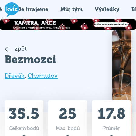
é
Kde hrajeme
Můj tým
Výsledky
B
zpět
Bezmozci
Dřevák
,
Chomutov
35.5
25
17.8
Celkem bodů
Max. bodů
Průměr