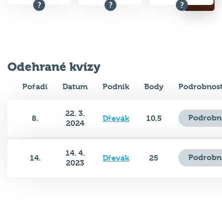
Odehrané kvízy
Pořadí
Datum
Podnik
Body
Podrobnost
22. 3.
Podrobn
8.
Dřevák
10.5
2024
14. 4.
Podrobn
14.
Dřevák
25
2023