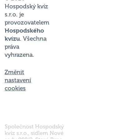
Hospodský kvíz
s.r.o. je
provozovatelem
Hospodského
kvízu
. Všechna
práva
vyhrazena.
Změnit
nastavení
cookies
Společnost Hospodský
kvíz s.r.o., sídlem Nové