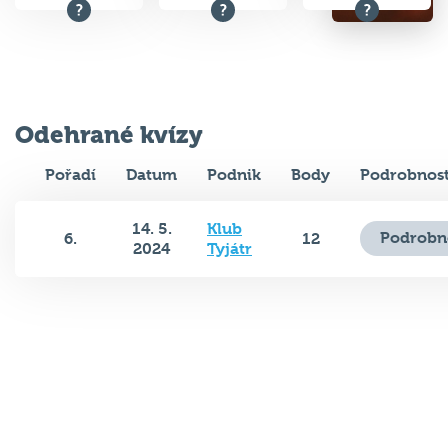
Odehrané kvízy
Pořadí
Datum
Podnik
Body
Podrobnost
14. 5.
Klub
Podrobn
6.
12
2024
Tyjátr