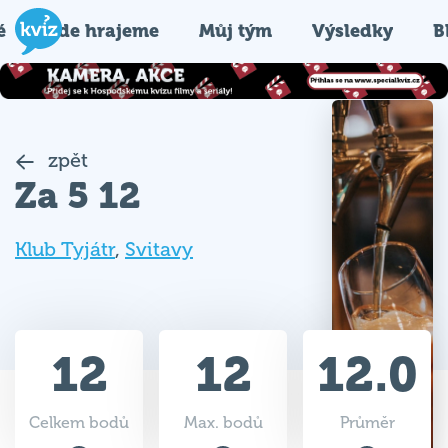
é
Kde hrajeme
Můj tým
Výsledky
B
zpět
Za 5 12
Klub Tyjátr
,
Svitavy
12
12
12.0
Celkem bodů
Max. bodů
Průměr