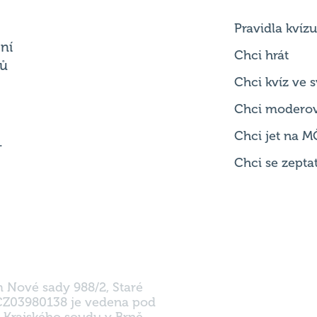
Chci hrát
ků
Chci kvíz ve
Chci modero
Chci jet na M
.
Chci se zepta
m Nové sady 988/2, Staré
 CZ03980138 je vedena pod
 Krajského soudu v Brně.