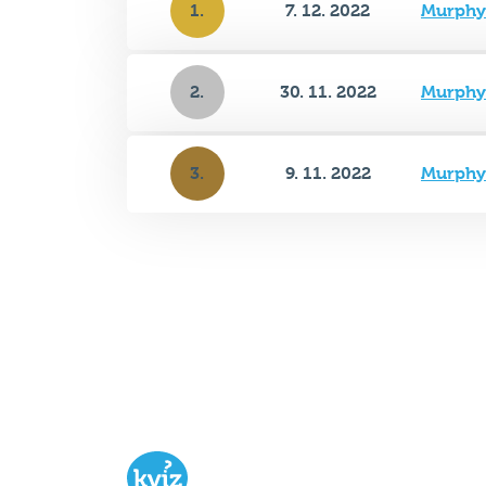
2.
30. 11. 2022
Murphy
3.
9. 11. 2022
Murphy
Hospodský kvíz
je týmová vědomost