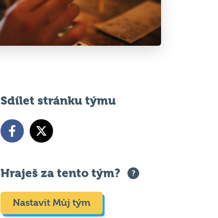
Sdílet stránku týmu
Hraješ za tento tým?
Nastavit Můj tým