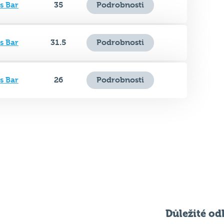
s Bar
31.5
Podrobnosti
s Bar
26
Podrobnosti
Důležité od
Pravidla kvízu
ní