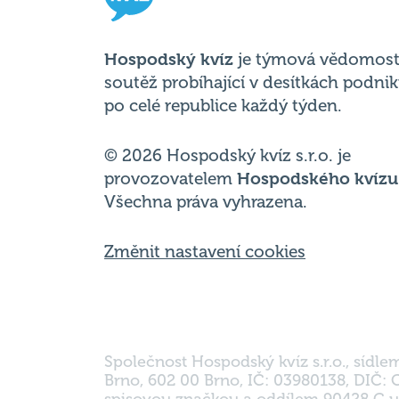
soutěž probíhající v desítkách podni
po celé republice každý týden.
© 2026 Hospodský kvíz s.r.o. je
provozovatelem
Hospodského kvízu
Všechna práva vyhrazena.
Změnit nastavení cookies
Společnost Hospodský kvíz s.r.o., sídle
Brno, 602 00 Brno, IČ: 03980138, DIČ:
spisovou značkou a oddílem 90428 C u