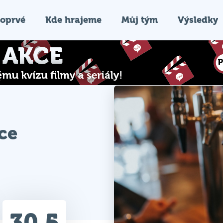
oprvé
Kde hrajeme
Můj tým
Výsledky
ce
30.5
Průměr