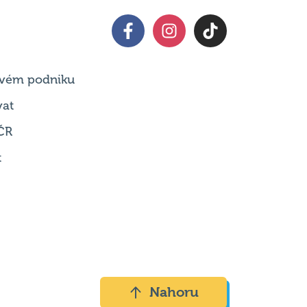
 svém podniku
vat
ČR
t
Nahoru