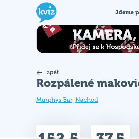
Jdeme p
zpět
Rozpálené makovi
Murphys Bar
,
Náchod
152.5
37.5
Celkem bodů
Max. bodů