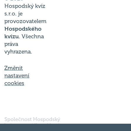
Hospodský kvíz
s.r.o. je
provozovatelem
Hospodského
kvízu
. Všechna
práva
vyhrazena.
Změnit
nastavení
cookies
Společnost Hospodský
kvíz s.r.o., sídlem Nové