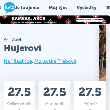
é
Kde hrajeme
Můj tým
Výsledky
B
zpět
Hujerovi
Na Hladince
,
Moravská Třebová
27.5
27.5
27.5
Celkem bodů
Max. bodů
Průměr