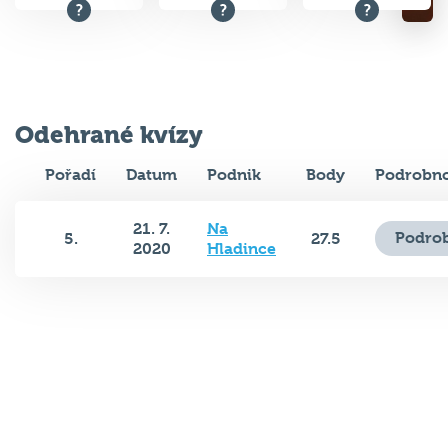
Odehrané kvízy
Pořadí
Datum
Podnik
Body
Podrobno
21. 7.
Na
Podrob
5.
27.5
2020
Hladince