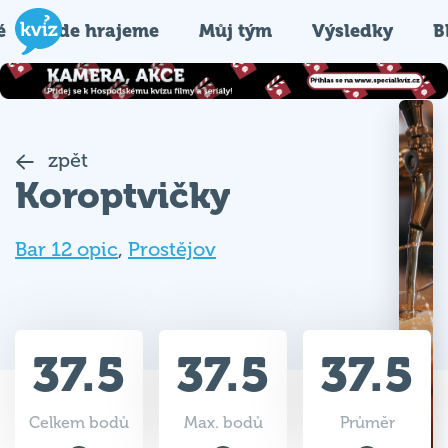
é
Kde hrajeme
Můj tým
Výsledky
B
zpět
Koroptvičky
Bar 12 opic
,
Prostějov
37.5
37.5
37.5
Celkem bodů
Max. bodů
Průměr