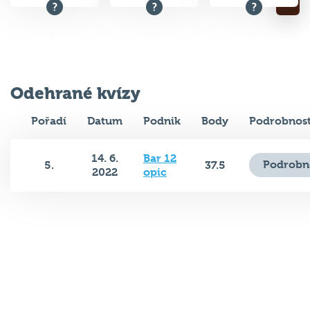
Odehrané kvízy
Pořadí
Datum
Podnik
Body
Podrobnost
14. 6.
Bar 12
Podrobn
5.
37.5
2022
opic