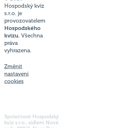
Hospodský kvíz
s.r.o. je
provozovatelem
Hospodského
kvízu
. Všechna
práva
vyhrazena.
Změnit
nastavení
cookies
Společnost Hospodský
kvíz s.r.o., sídlem Nové