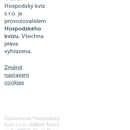
Hospodský kvíz
s.r.o. je
provozovatelem
Hospodského
kvízu
. Všechna
práva
vyhrazena.
Změnit
nastavení
cookies
Společnost Hospodský
kvíz s.r.o., sídlem Nové