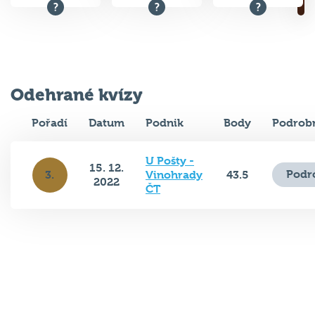
Odehrané kvízy
Pořadí
Datum
Podnik
Body
Podrobn
U Pošty -
15. 12.
Podr
3.
Vinohrady
43.5
2022
ČT