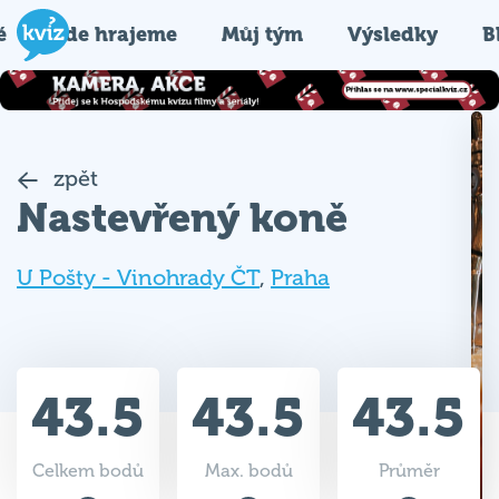
é
Kde hrajeme
Můj tým
Výsledky
B
zpět
Nastevřený koně
U Pošty - Vinohrady ČT
,
Praha
43.5
43.5
43.5
Celkem bodů
Max. bodů
Průměr