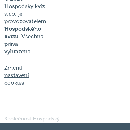
Hospodský kvíz
s.r.o. je
provozovatelem
Hospodského
kvízu
. Všechna
práva
vyhrazena.
Změnit
nastavení
cookies
Společnost Hospodský
kvíz s.r.o., sídlem Nové