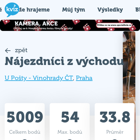
é
Kde hrajeme
Můj tým
Výsledky
B
zpět
Nájezdníci z východu
U Pošty - Vinohrady ČT
,
Praha
5009
54
33.8
Celkem bodů
Max. bodů
Průměr