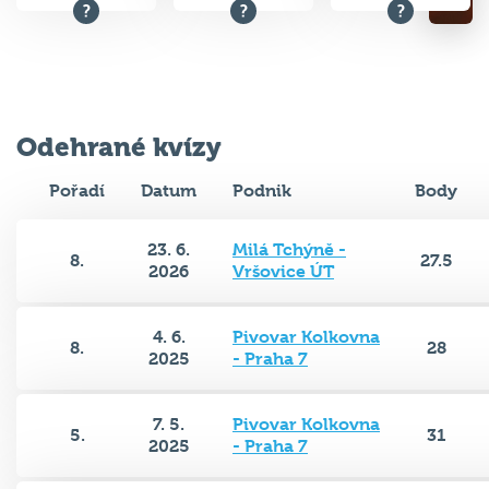
Odehrané kvízy
Pořadí
Datum
Podnik
Body
23. 6.
Milá Tchýně -
8.
27.5
2026
Vršovice ÚT
4. 6.
Pivovar Kolkovna
8.
28
2025
- Praha 7
7. 5.
Pivovar Kolkovna
5.
31
2025
- Praha 7