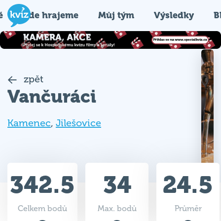
é
Kde hrajeme
Můj tým
Výsledky
B
zpět
Vančuráci
Kamenec
,
Jilešovice
342.5
34
24.5
Celkem bodů
Max. bodů
Průměr