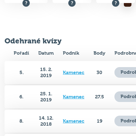
Odehrané kvízy
Pořadí
Datum
Podnik
Body
Podrobno
15. 2.
Podro
5.
Kamenec
30
2019
25. 1.
Podro
6.
Kamenec
27.5
2019
14. 12.
Podro
8.
Kamenec
19
2018