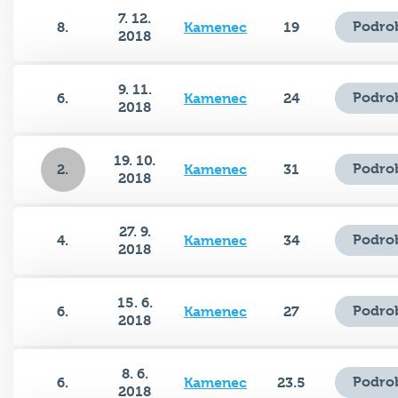
7. 12.
Podro
8.
Kamenec
19
2018
9. 11.
Podro
6.
Kamenec
24
2018
19. 10.
Podro
2.
Kamenec
31
2018
27. 9.
Podro
4.
Kamenec
34
2018
15. 6.
Podro
6.
Kamenec
27
2018
8. 6.
Podro
6.
Kamenec
23.5
2018