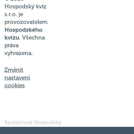
Hospodský kvíz
s.r.o. je
provozovatelem
Hospodského
kvízu
. Všechna
práva
vyhrazena.
Změnit
nastavení
cookies
Společnost Hospodský
kvíz s.r.o., sídlem Nové
sady 988/2, Staré Brno,