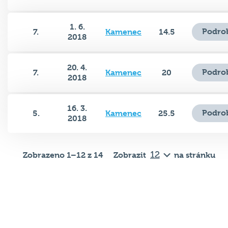
1. 6.
Podro
7.
Kamenec
14.5
2018
20. 4.
Podro
7.
Kamenec
20
2018
16. 3.
Podro
5.
Kamenec
25.5
2018
Zobrazeno 1–12 z 14
Zobrazit
na stránku