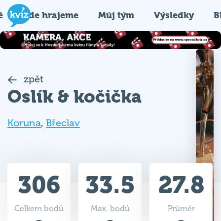
é
Kde hrajeme
Můj tým
Výsledky
B
zpět
Oslík & kočička
Koruna
,
Břeclav
306
33.5
27.8
Celkem bodů
Max. bodů
Průměr