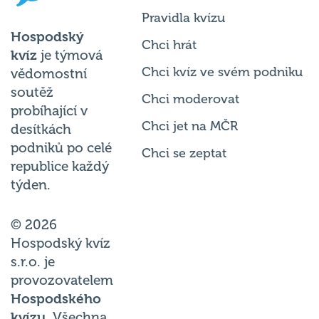
Pravidla kvízu
Hospodský
Chci hrát
kvíz
je týmová
Chci kvíz ve svém podniku
vědomostní
soutěž
Chci moderovat
probíhající v
Chci jet na MČR
desítkách
podniků po celé
Chci se zeptat
republice každý
týden.
© 2026
Hospodský kvíz
s.r.o. je
provozovatelem
Hospodského
kvízu
. Všechna