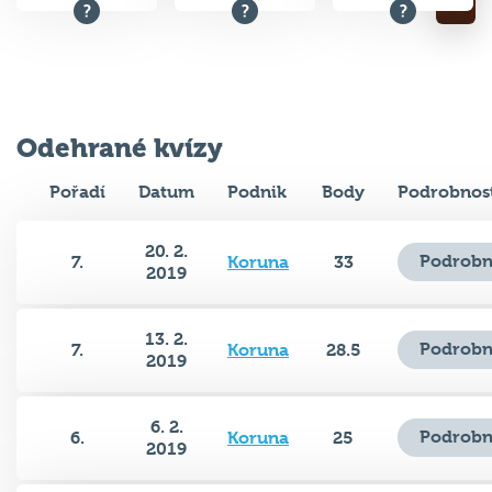
Odehrané kvízy
Pořadí
Datum
Podnik
Body
Podrobnos
20. 2.
Podrobn
7.
Koruna
33
2019
13. 2.
Podrobn
7.
Koruna
28.5
2019
6. 2.
Podrobn
6.
Koruna
25
2019