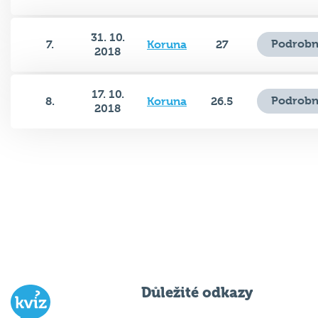
31. 10.
Podrobn
7.
Koruna
27
2018
17. 10.
Podrobn
8.
Koruna
26.5
2018
Důležité odkazy