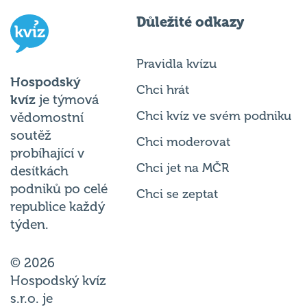
Důležité odkazy
Pravidla kvízu
Hospodský
Chci hrát
kvíz
je týmová
Chci kvíz ve svém podniku
vědomostní
soutěž
Chci moderovat
probíhající v
Chci jet na MČR
desítkách
podniků po celé
Chci se zeptat
republice každý
týden.
© 2026
Hospodský kvíz
s.r.o. je
provozovatelem