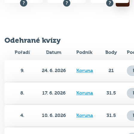
Odehrané kvízy
Pořadí
Datum
Podnik
Body
Po
9.
24. 6. 2026
Koruna
21
8.
17. 6. 2026
Koruna
31.5
4.
10. 6. 2026
Koruna
31.5
6.
3. 6. 2026
Koruna
35.5