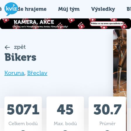
é
Kde hrajeme
Můj tým
Výsledky
B
zpět
Bikers
Koruna
,
Břeclav
5071
45
30.7
Celkem bodů
Max. bodů
Průměr