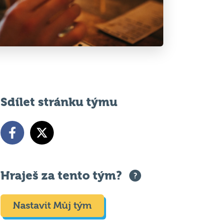
Sdílet stránku týmu
Hraješ za tento tým?
Nastavit Můj tým