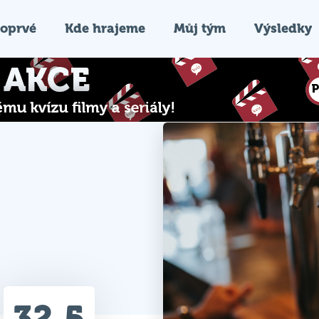
oprvé
Kde hrajeme
Můj tým
Výsledky
32.5