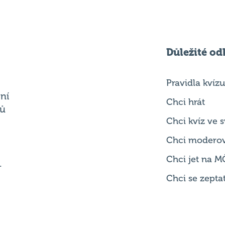
Důležité od
Pravidla kvízu
ní
Chci hrát
ků
Chci kvíz ve
Chci modero
Chci jet na M
.
Chci se zepta