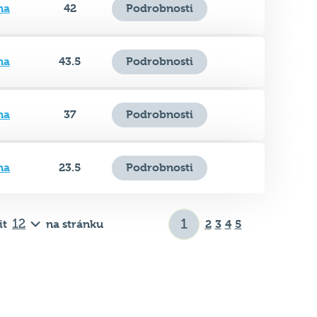
na
42
Podrobnosti
na
43.5
Podrobnosti
na
37
Podrobnosti
na
23.5
Podrobnosti
it
na stránku
2
3
4
5