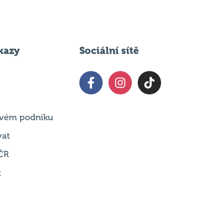
kazy
Sociální sítě
 svém podniku
vat
ČR
t