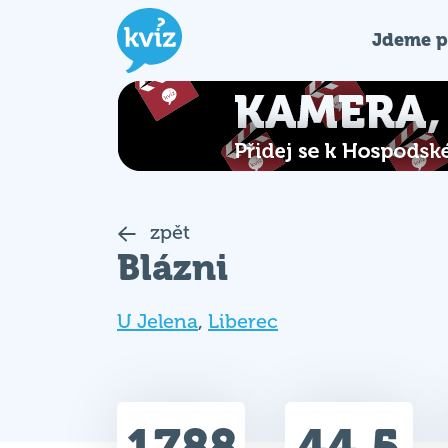
Jdeme p
zpět
Blázni
U Jelena
,
Liberec
1788
44.5