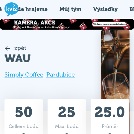
é
Kde hrajeme
Můj tým
Výsledky
B
zpět
WAU
Simply Coffee
,
Pardubice
50
25
25.0
Celkem bodů
Max. bodů
Průměr