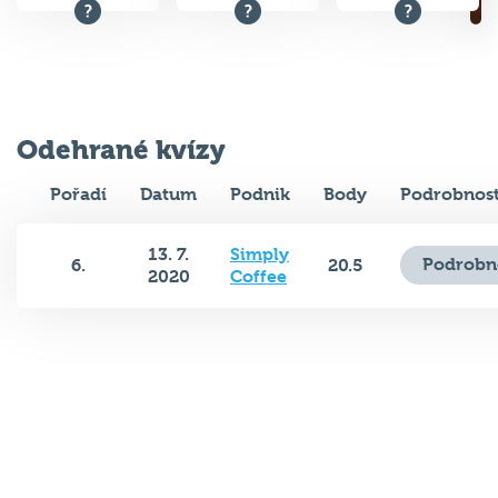
Odehrané kvízy
Pořadí
Datum
Podnik
Body
Podrobnost
13. 7.
Simply
Podrobn
6.
20.5
2020
Coffee