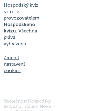
Hospodský kvíz
s.r.o. je
provozovatelem
Hospodského
kvízu
. Všechna
práva
vyhrazena.
Změnit
nastavení
cookies
Společnost Hospodský
kvíz s.r.o., sídlem Nové