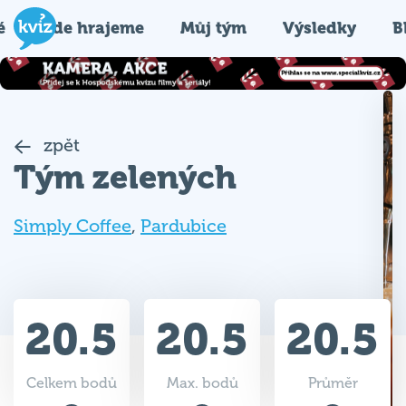
é
Kde hrajeme
Můj tým
Výsledky
B
zpět
Tým zelených
Simply Coffee
,
Pardubice
20.5
20.5
20.5
Celkem bodů
Max. bodů
Průměr