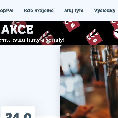
oprvé
Kde hrajeme
Můj tým
Výsledky
24.0