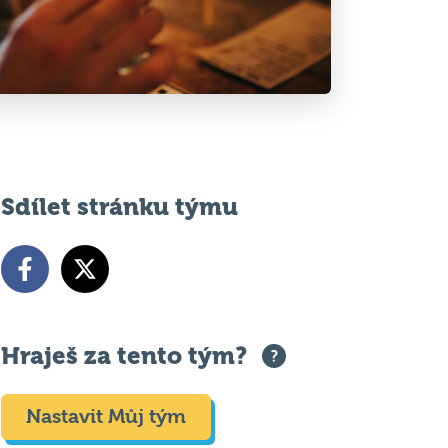
Sdílet stránku týmu
Hraješ za tento tým?
Nastavit Můj tým