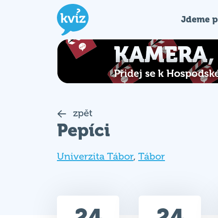
Jdeme p
zpět
Pepíci
Univerzita Tábor
,
Tábor
24
24