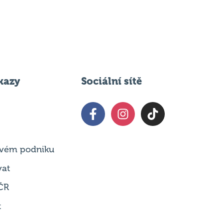
kazy
Sociální sítě
 svém podniku
vat
ČR
t