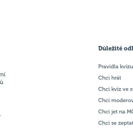
Důležité od
Pravidla kvízu
ní
Chci hrát
ků
Chci kvíz ve
Chci modero
Chci jet na M
.
Chci se zepta