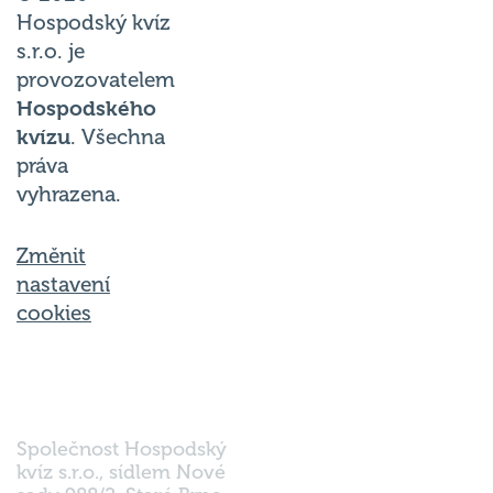
Hospodský kvíz
s.r.o. je
provozovatelem
Hospodského
kvízu
. Všechna
práva
vyhrazena.
Změnit
nastavení
cookies
Společnost Hospodský
kvíz s.r.o., sídlem Nové