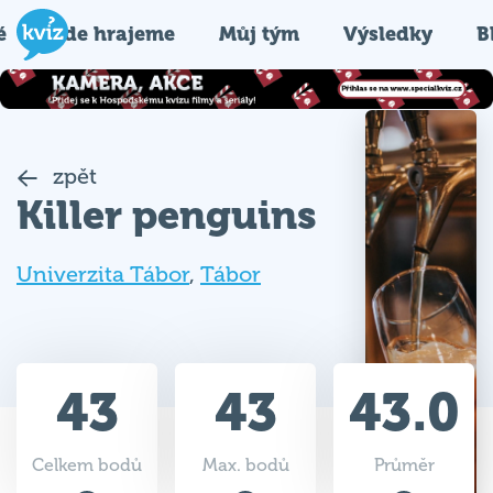
é
Kde hrajeme
Můj tým
Výsledky
B
zpět
Killer penguins
Univerzita Tábor
,
Tábor
43
43
43.0
Celkem bodů
Max. bodů
Průměr