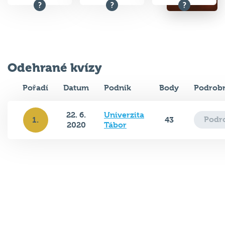
Odehrané kvízy
Pořadí
Datum
Podnik
Body
Podrobn
22. 6.
Univerzita
Podr
1.
43
2020
Tábor