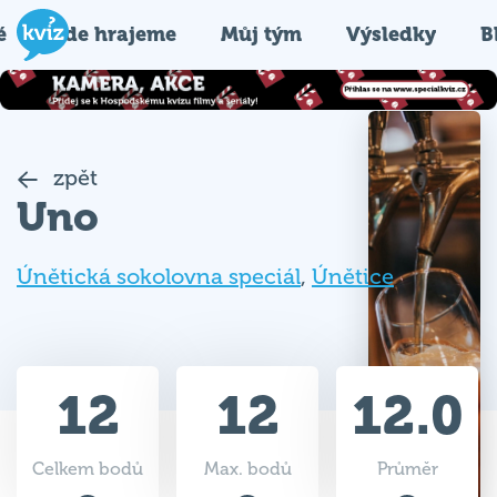
é
Kde hrajeme
Můj tým
Výsledky
B
zpět
Uno
Únětická sokolovna speciál
,
Únětice
12
12
12.0
Celkem bodů
Max. bodů
Průměr