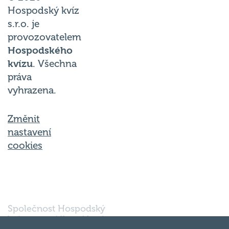
Hospodský kvíz
s.r.o. je
provozovatelem
Hospodského
kvízu
. Všechna
práva
vyhrazena.
Změnit
nastavení
cookies
Společnost Hospodský
kvíz s.r.o., sídlem Nové