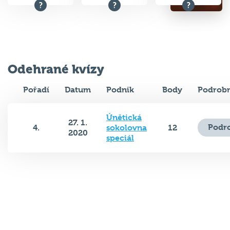
Odehrané kvízy
Pořadí
Datum
Podnik
Body
Podrobn
Únětická
27. 1.
Podr
4.
sokolovna
12
2020
speciál