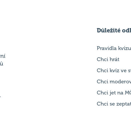
Důležité od
Pravidla kvízu
ní
Chci hrát
ků
Chci kvíz ve
Chci modero
Chci jet na M
.
Chci se zepta