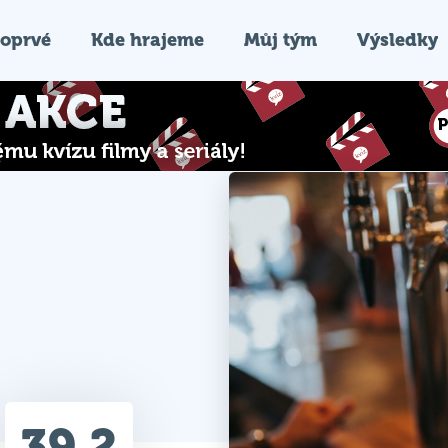
oprvé
Kde hrajeme
Můj tým
Výsledky
39.2
Průměr