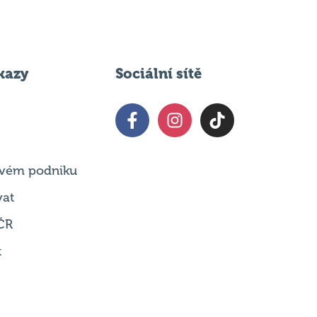
kazy
Sociální sítě
 svém podniku
vat
ČR
t