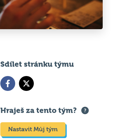
Sdílet stránku týmu
Hraješ za tento tým?
Nastavit Můj tým