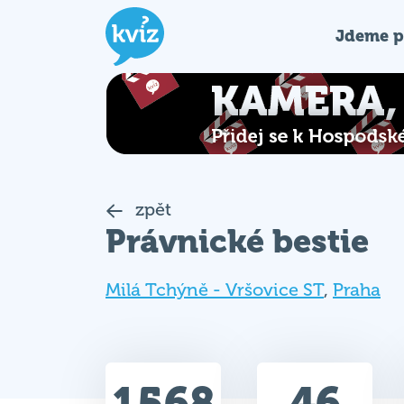
Jdeme p
zpět
Právnické bestie
Milá Tchýně - Vršovice ST
,
Praha
1568
46
Celkem bodů
Max. bodů