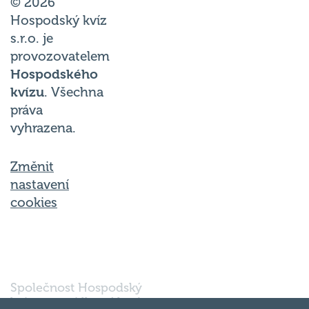
© 2026
Hospodský kvíz
s.r.o. je
provozovatelem
Hospodského
kvízu
. Všechna
práva
vyhrazena.
Změnit
nastavení
cookies
Společnost Hospodský
kvíz s.r.o., sídlem Nové