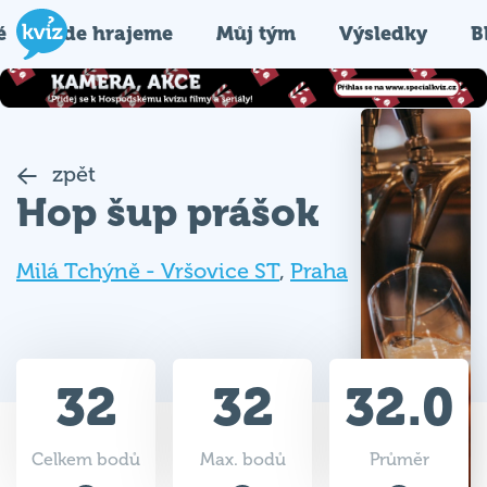
é
Kde hrajeme
Můj tým
Výsledky
B
zpět
Hop šup prášok
Milá Tchýně - Vršovice ST
,
Praha
32
32
32.0
Celkem bodů
Max. bodů
Průměr