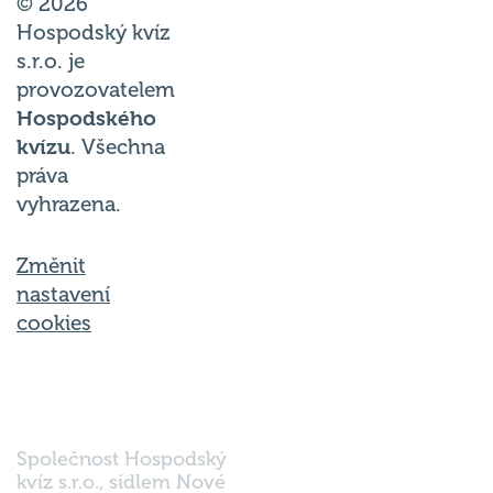
© 2026
Hospodský kvíz
s.r.o. je
provozovatelem
Hospodského
kvízu
. Všechna
práva
vyhrazena.
Změnit
nastavení
cookies
Společnost Hospodský
kvíz s.r.o., sídlem Nové