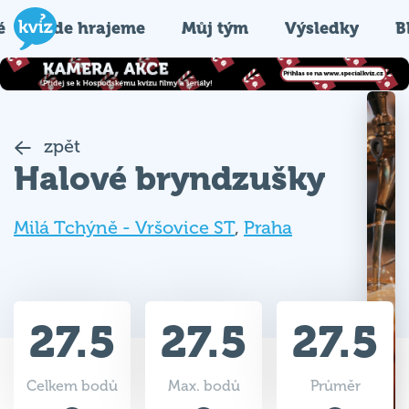
é
Kde hrajeme
Můj tým
Výsledky
B
zpět
Halové bryndzušky
Milá Tchýně - Vršovice ST
,
Praha
27.5
27.5
27.5
Celkem bodů
Max. bodů
Průměr