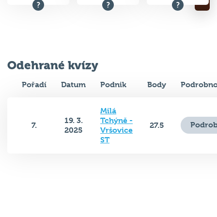
Odehrané kvízy
Pořadí
Datum
Podnik
Body
Podrobno
Milá
19. 3.
Tchýně -
Podrob
7.
27.5
2025
Vršovice
ST