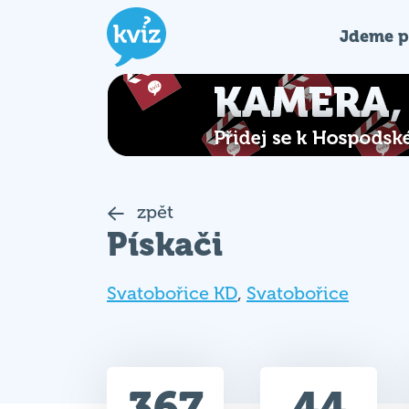
Jdeme p
zpět
Pískači
Svatobořice KD
,
Svatobořice
367
44
Celkem bodů
Max. bodů