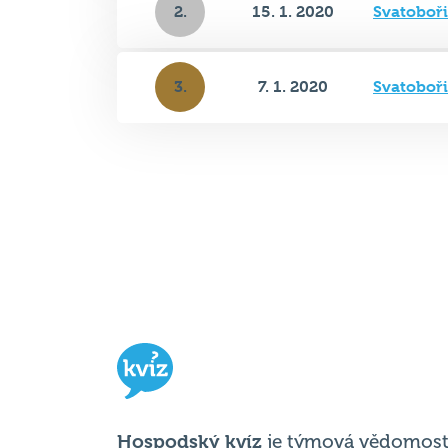
3.
7. 1. 2020
Svatoboř
Hospodský kvíz
je týmová vědomost
soutěž probíhající v desítkách podni
po celé republice každý týden.