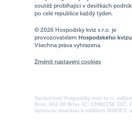
© 2026 Hospodský kvíz s.r.o. je
provozovatelem
Hospodského kvízu
Všechna práva vyhrazena.
Změnit nastavení cookies
Společnost Hospodský kvíz s.r.o., sídle
Brno, 602 00 Brno, IČ: 03980138, DIČ:
spisovou značkou a oddílem 90428 C u