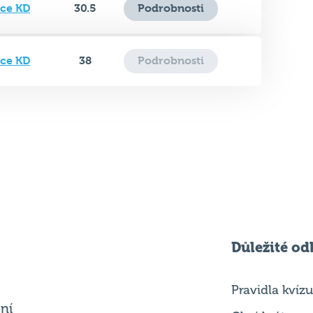
ice KD
38
Podrobnosti
Důležité od
Pravidla kvízu
ní
Chci hrát
ků
Chci kvíz ve