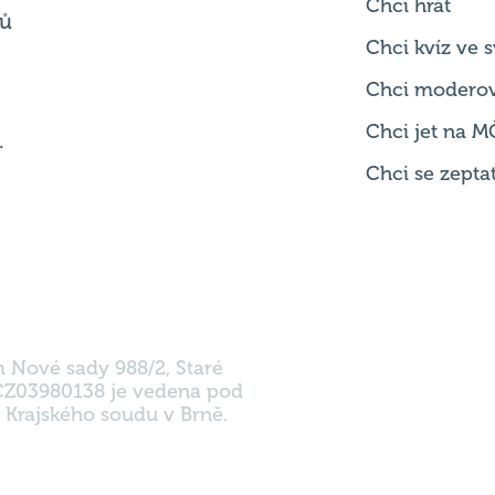
Chci modero
Chci jet na M
.
Chci se zepta
m Nové sady 988/2, Staré
 CZ03980138 je vedena pod
 Krajského soudu v Brně.