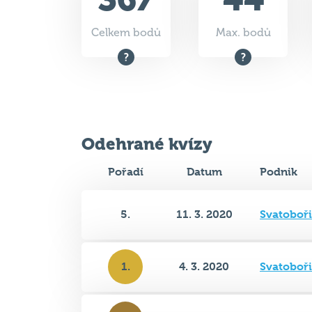
Odehrané kvízy
Pořadí
Datum
Podnik
5.
11. 3. 2020
Svatoboř
1.
4. 3. 2020
Svatoboř
3.
26. 2. 2020
Svatoboř