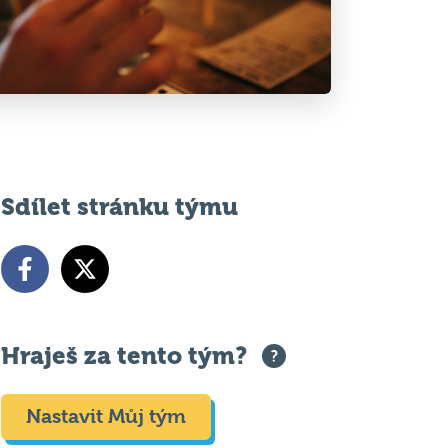
Sdílet stránku týmu
Hraješ za tento tým?
Nastavit Můj tým