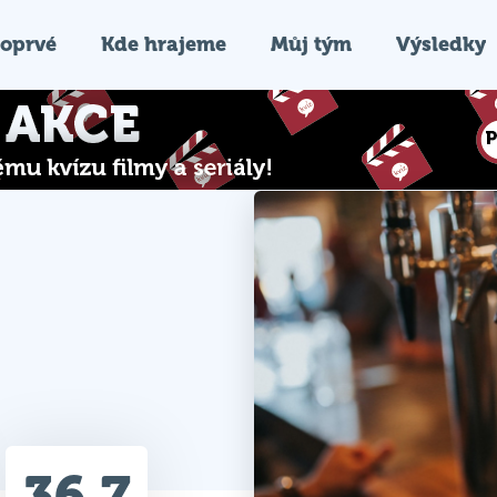
oprvé
Kde hrajeme
Můj tým
Výsledky
36.7
Průměr