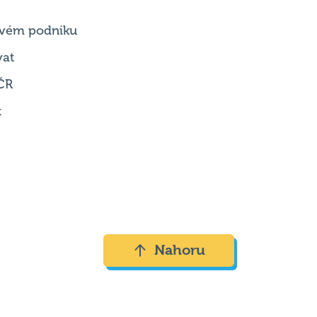
vat
ČR
t
Nahoru