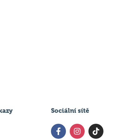
kazy
Sociální sítě
 svém podniku