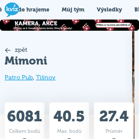
é
Kde hrajeme
Můj tým
Výsledky
B
zpět
Mimoni
Patro Pub
,
Tišnov
6081
40.5
27.4
Celkem bodů
Max. bodů
Průměr