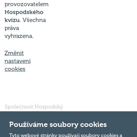
provozovatelem
Hospodského
kvízu
. Všechna
práva
vyhrazena.
Změnit
nastavení
cookies
Společnost Hospodský
kvíz s.r.o., sídlem Nové
sady 988/2, Staré Brno,
Používáme soubory cookies
602 00 Brno, IČ:
03980138, DIČ:
Nahoru
Tyto webové stránky používají soubory cookies a