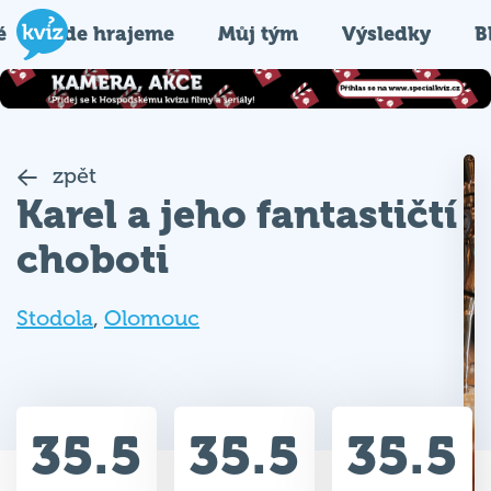
é
Kde hrajeme
Můj tým
Výsledky
B
zpět
Karel a jeho fantastičtí
choboti
Stodola
,
Olomouc
35.5
35.5
35.5