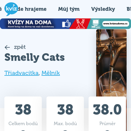
é
Kde hrajeme
Můj tým
Výsledky
B
zpět
Smelly Cats
Třiadvacítka
,
Mělník
38
38
38.0
Celkem bodů
Max. bodů
Průměr