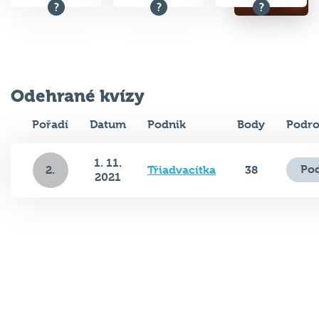
Odehrané kvízy
Pořadí
Datum
Podnik
Body
Podro
1. 11.
Pod
2.
Třiadvacítka
38
2021