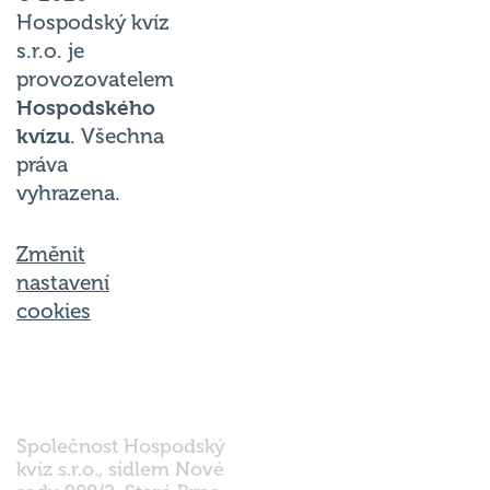
Hospodský kvíz
s.r.o. je
provozovatelem
Hospodského
kvízu
. Všechna
práva
vyhrazena.
Změnit
nastavení
cookies
Společnost Hospodský
kvíz s.r.o., sídlem Nové