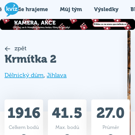
é
Kde hrajeme
Můj tým
Výsledky
B
zpět
Krmítka 2
Dělnický dům
,
Jihlava
1916
41.5
27.0
Celkem bodů
Max. bodů
Průměr