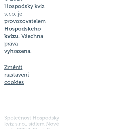
Hospodský kvíz
s.r.o. je
provozovatelem
Hospodského
kvízu
. Všechna
práva
vyhrazena.
Změnit
nastavení
cookies
Společnost Hospodský
kvíz s.r.o., sídlem Nové