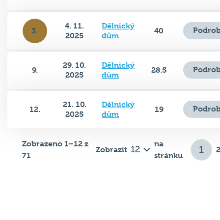
4. 11.
Dělnický
Podrob
3.
40
2025
dům
29. 10.
Dělnický
Podrob
9.
28.5
2025
dům
21. 10.
Dělnický
Podrob
12.
19
2025
dům
Zobrazeno 1–12 z
na
Zobrazit
71
stránku