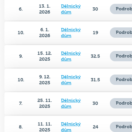
13. 1.
Dělnický
Podrob
6.
30
2026
dům
6. 1.
Dělnický
Podrob
10.
19
2026
dům
15. 12.
Dělnický
Podrob
9.
32.5
2025
dům
9. 12.
Dělnický
Podrob
10.
31.5
2025
dům
25. 11.
Dělnický
Podrob
7.
30
2025
dům
11. 11.
Dělnický
Podrob
8.
24
2025
dům