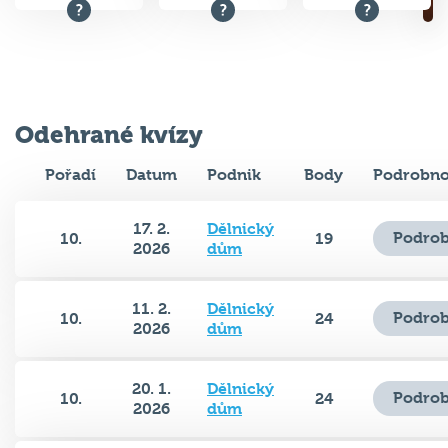
Odehrané kvízy
Pořadí
Datum
Podnik
Body
Podrobno
17. 2.
Dělnický
Podrob
10.
19
2026
dům
11. 2.
Dělnický
Podrob
10.
24
2026
dům
20. 1.
Dělnický
Podrob
10.
24
2026
dům