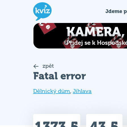
Jdeme p
zpět
Fatal error
Dělnický dům
,
Jihlava
1373.5
43.5
Celkem bodů
Max. bodů