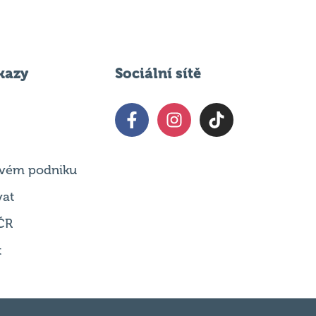
kazy
Sociální sítě
 svém podniku
vat
ČR
t