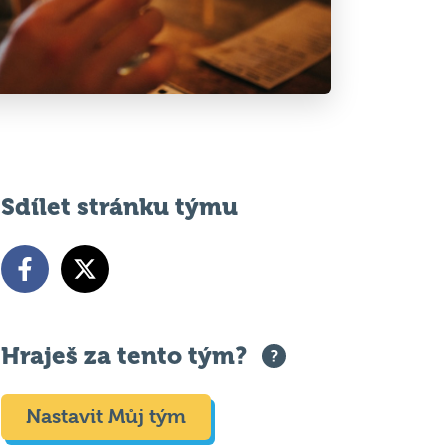
Sdílet stránku týmu
Hraješ za tento tým?
Nastavit Můj tým