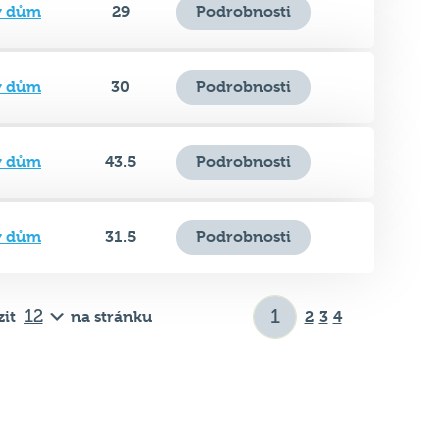
ý dům
30
Podrobnosti
ý dům
43.5
Podrobnosti
ý dům
31.5
Podrobnosti
it
na stránku
2
3
4