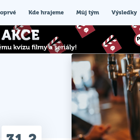
oprvé
Kde hrajeme
Můj tým
Výsledky
31.2
Průměr