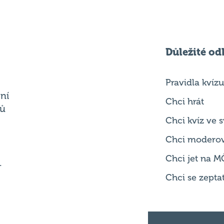
Důležité od
Pravidla kvízu
ní
Chci hrát
ků
Chci kvíz ve
Chci modero
Chci jet na M
.
Chci se zepta