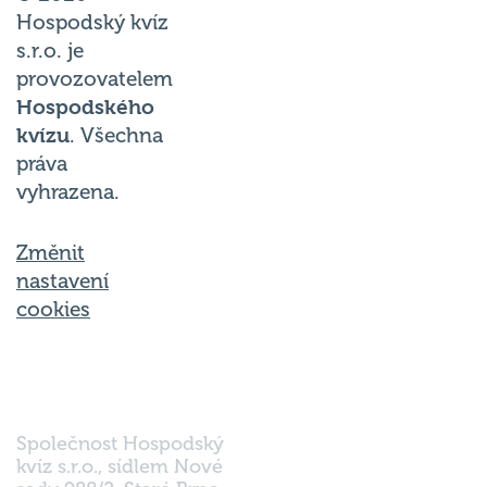
Hospodský kvíz
s.r.o. je
provozovatelem
Hospodského
kvízu
. Všechna
práva
vyhrazena.
Změnit
nastavení
cookies
Společnost Hospodský
kvíz s.r.o., sídlem Nové