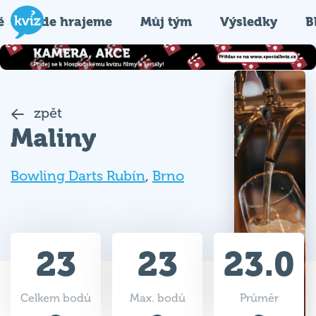
é
Kde hrajeme
Můj tým
Výsledky
B
zpět
Maliny
Bowling Darts Rubín
,
Brno
23
23
23.0
Celkem bodů
Max. bodů
Průměr