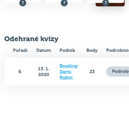
Odehrané kvízy
Pořadí
Datum
Podnik
Body
Podrobnos
Bowling
13. 1.
Podrob
6.
Darts
23
2020
Rubín