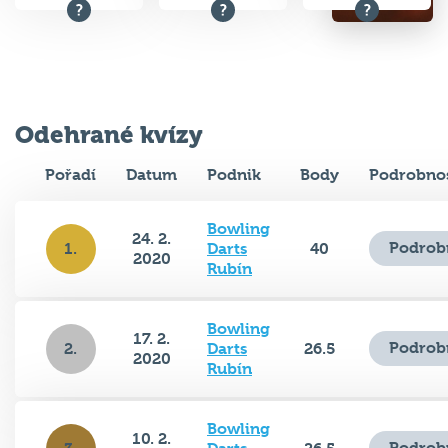
Odehrané kvízy
Pořadí
Datum
Podnik
Body
Podrobnos
Bowling
24. 2.
Podrob
1.
Darts
40
2020
Rubín
Bowling
17. 2.
Podrob
2.
Darts
26.5
2020
Rubín
Bowling
10. 2.
Podrob