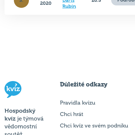
3.
Darts
26.5
2020
Rubín
Důležité odkazy
Pravidla kvízu
Hospodský
Chci hrát
kvíz
je týmová
Chci kvíz ve svém podniku
vědomostní
soutěž