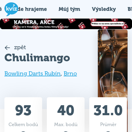
é
Kde hrajeme
Můj tým
Výsledky
B
zpět
Chulimango
Bowling Darts Rubín
,
Brno
93
40
31.0
Celkem bodů
Max. bodů
Průměr