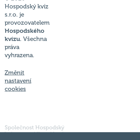
Hospodský kvíz
s.r.o. je
provozovatelem
Hospodského
kvízu
. Všechna
práva
vyhrazena.
Změnit
nastavení
cookies
Společnost Hospodský
kvíz s.r.o., sídlem Nové
sady 988/2, Staré Brno,