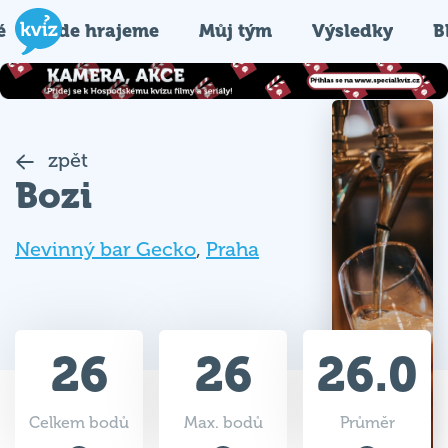
é
Kde hrajeme
Můj tým
Výsledky
B
zpět
Bozi
Nevinný bar Gecko
,
Praha
26
26
26.0
Celkem bodů
Max. bodů
Průměr