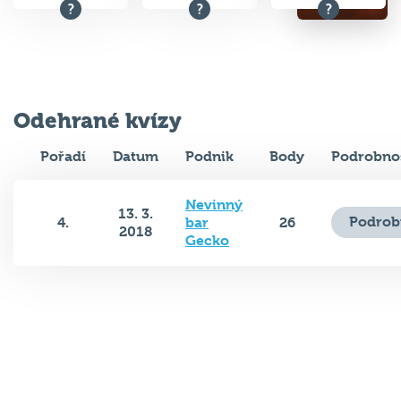
Odehrané kvízy
Pořadí
Datum
Podnik
Body
Podrobnos
Nevinný
13. 3.
Podrob
4.
bar
26
2018
Gecko