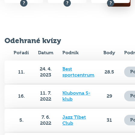
Odehrané kvízy
Pořadí
Datum
Podnik
Body
Podr
24. 4.
Best
P
11.
28.5
2023
sportcentrum
11. 7.
Klubovna S-
P
16.
29
2022
klub
7. 6.
Jazz Tibet
P
5.
31
2022
Club