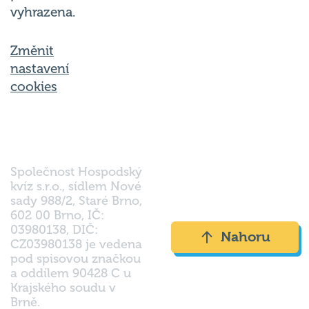
vyhrazena.
Změnit
nastavení
cookies
Společnost Hospodský
kvíz s.r.o., sídlem Nové
sady 988/2, Staré Brno,
602 00 Brno, IČ:
03980138, DIČ:
Nahoru
CZ03980138 je vedena
pod spisovou značkou
a oddílem 90428 C u
Krajského soudu v
Brně.