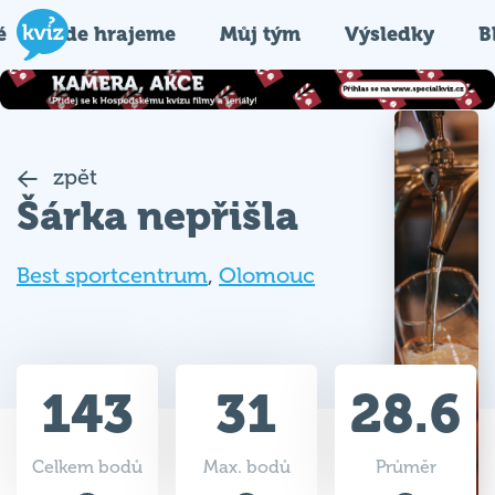
é
Kde hrajeme
Můj tým
Výsledky
B
zpět
Šárka nepřišla
Best sportcentrum
,
Olomouc
143
31
28.6
Celkem bodů
Max. bodů
Průměr