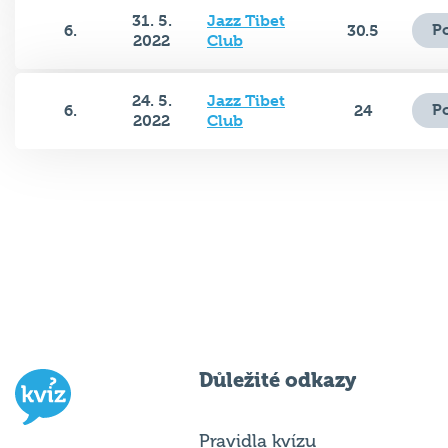
31. 5.
Jazz Tibet
P
6.
30.5
2022
Club
24. 5.
Jazz Tibet
P
6.
24
2022
Club
Důležité odkazy
Pravidla kvízu