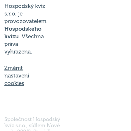
Hospodský kvíz
s.r.o. je
provozovatelem
Hospodského
kvízu
. Všechna
práva
vyhrazena.
Změnit
nastavení
cookies
Společnost Hospodský
kvíz s.r.o., sídlem Nové