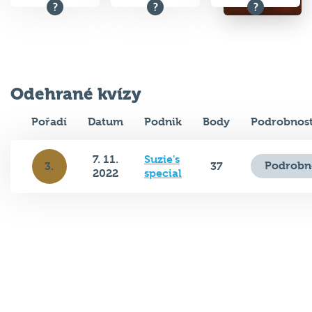
Odehrané kvízy
Pořadí
Datum
Podnik
Body
Podrobnost
7. 11.
Suzie's
Podrobn
3.
37
2022
special