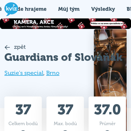
é
Kde hrajeme
Můj tým
Výsledky
B
zpět
Guardians of Slovaňák
Suzie's special
,
Brno
37
37
37.0
Celkem bodů
Max. bodů
Průměr