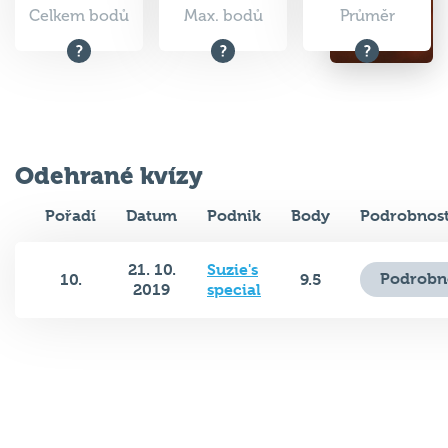
Celkem bodů
Max. bodů
Průměr
Odehrané kvízy
Pořadí
Datum
Podnik
Body
Podrobnost
21. 10.
Suzie's
Podrobn
10.
9.5
2019
special