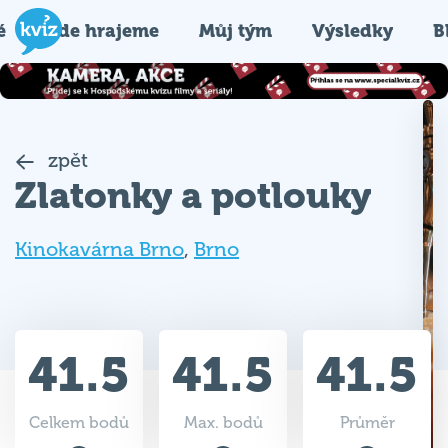
é
Kde hrajeme
Můj tým
Výsledky
B
zpět
Zlatonky a potlouky
Kinokavárna Brno
,
Brno
41.5
41.5
41.5
Celkem bodů
Max. bodů
Průměr