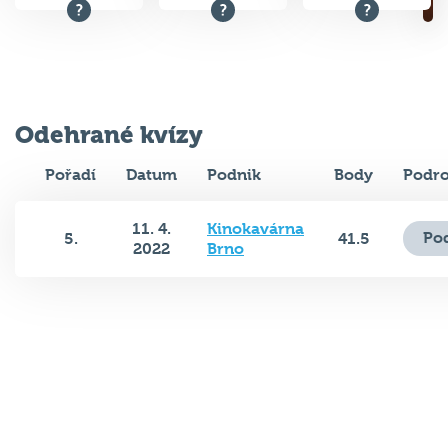
Odehrané kvízy
Pořadí
Datum
Podnik
Body
Podro
11. 4.
Kinokavárna
Po
5.
41.5
2022
Brno