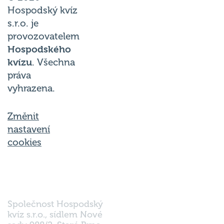
Hospodský kvíz
s.r.o. je
provozovatelem
Hospodského
kvízu
. Všechna
práva
vyhrazena.
Změnit
nastavení
cookies
Společnost Hospodský
kvíz s.r.o., sídlem Nové