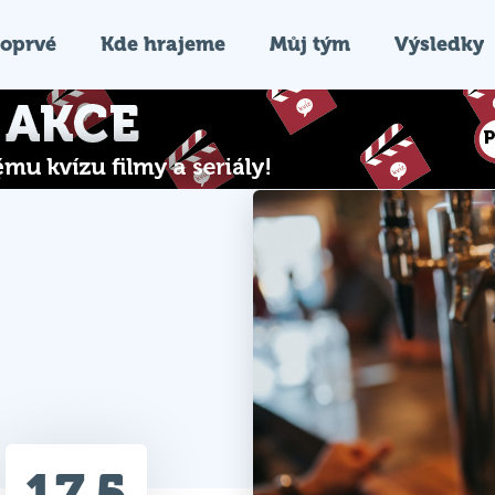
oprvé
Kde hrajeme
Můj tým
Výsledky
17.5