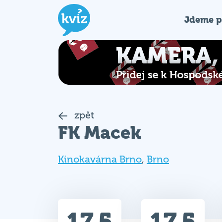
Jdeme p
zpět
FK Macek
Kinokavárna Brno
,
Brno
17.5
17.5