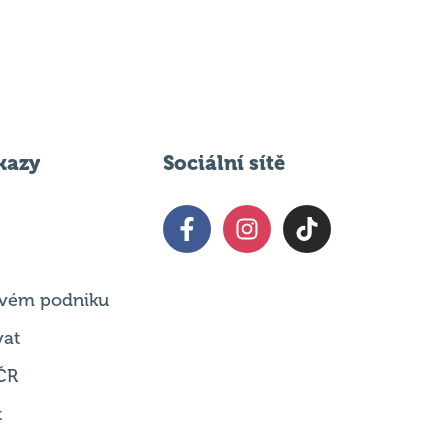
kazy
Sociální sítě
 svém podniku
vat
ČR
t