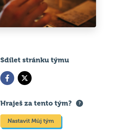
Sdílet stránku týmu
Hraješ za tento tým?
Nastavit Můj tým