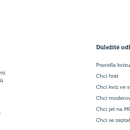
Důležité od
Pravidla kvízu
ní
Chci hrát
ků
Chci kvíz ve
Chci modero
Chci jet na M
.
Chci se zepta