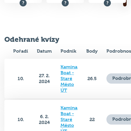
Odehrané kvízy
Pořadí
Datum
Podnik
Body
Podrobnos
Kamina
Boat -
27. 2.
Podrobn
10.
Staré
26.5
2024
Město
ÚT
Kamina
Boat -
6. 2.
Podrobn
10.
Staré
22
2024
Město