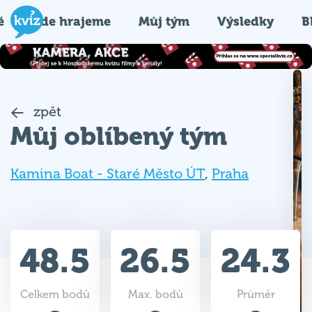
é
Kde hrajeme
Můj tým
Výsledky
B
zpět
Můj oblíbený tým
Kamina Boat - Staré Město ÚT
,
Praha
48.5
26.5
24.3
Celkem bodů
Max. bodů
Průměr