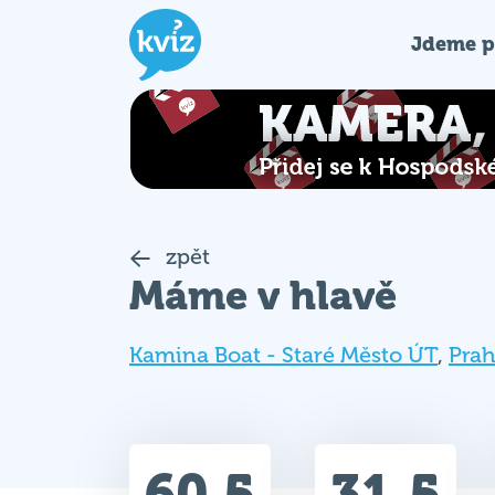
Jdeme p
zpět
Máme v hlavě
Kamina Boat - Staré Město ÚT
,
Pra
60.5
31.5