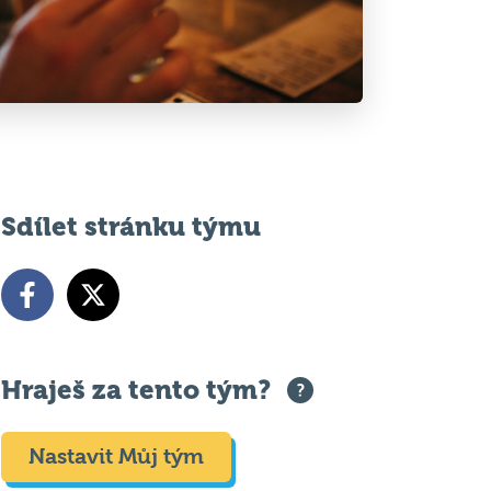
Sdílet stránku týmu
Hraješ za tento tým?
Nastavit Můj tým