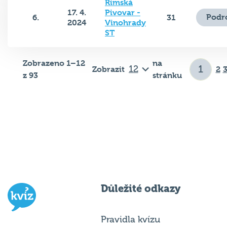
Římská
17. 4.
Pivovar -
Podr
6.
31
2024
Vinohrady
ST
Zobrazeno 1–12
na
Zobrazit
2
z 93
stránku
Důležité odkazy
Pravidla kvízu