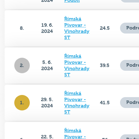
2024
Podolí
Římská
19. 6.
Pivovar -
Podr
8.
24.5
2024
Vinohrady
ST
Římská
5. 6.
Pivovar -
Podr
2.
39.5
2024
Vinohrady
ST
Římská
29. 5.
Pivovar -
Podr
1.
41.5
2024
Vinohrady
ST
Římská
22. 5.
Pivovar -