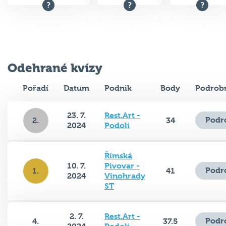
Odehrané kvízy
Pořadí
Datum
Podnik
Body
Podrobn
23. 7.
Rest.Art -
Podr
2.
34
2024
Podolí
Římská
10. 7.
Pivovar -
Podr
1.
41
2024
Vinohrady
ST
2. 7.
Rest.Art -
Podr
4.
37.5