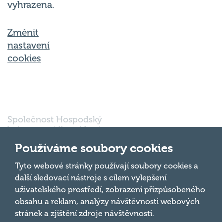
vyhrazena.
Změnit
nastavení
cookies
Společnost Hospodský
kvíz s.r.o., sídlem Nové
sady 988/2, Staré Brno,
Používáme soubory cookies
602 00 Brno, IČ:
03980138, DIČ:
Nahoru
Tyto webové stránky používají soubory cookies a
CZ03980138 je vedena
další sledovací nástroje s cílem vylepšení
pod spisovou značkou
uživatelského prostředí, zobrazení přizpůsobeného
a oddílem 90428 C u
obsahu a reklam, analýzy návštěvnosti webových
Krajského soudu v
Brně.
stránek a zjištění zdroje návštěvnosti.