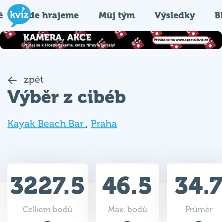
é
Kde hrajeme
Můj tým
Výsledky
B
zpět
Výběr z cibéb
Kayak Beach Bar
,
Praha
3227.5
46.5
34.
Celkem bodů
Max. bodů
Průměr