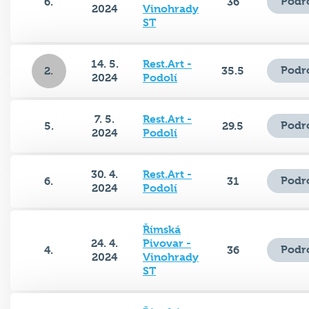
Podr
6.
36
2024
Vinohrady
ST
14. 5.
Rest.Art -
Podr
2.
35.5
2024
Podolí
7. 5.
Rest.Art -
Podr
5.
29.5
2024
Podolí
30. 4.
Rest.Art -
Podr
6.
31
2024
Podolí
Římská
24. 4.
Pivovar -
Podr
4.
36
2024
Vinohrady
ST