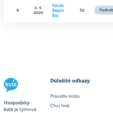
Kayak
2. 4.
Podrob
9.
Beach
32
2024
Bar
Důležité odkazy
Pravidla kvízu
Hospodský
Chci hrát
kvíz
je týmová