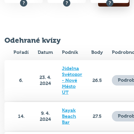
Odehrané kvízy
Pořadí
Datum
Podnik
Body
Podrobno
Jídelna
Světozor
23. 4.
Podrob
6.
- Nové
26.5
2024
Město
ÚT
Kayak
9. 4.
Podrob
14.
Beach
27.5
2024
Bar