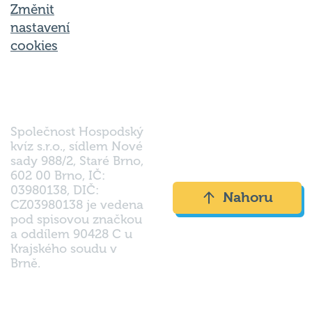
Změnit
nastavení
cookies
Společnost Hospodský
kvíz s.r.o., sídlem Nové
sady 988/2, Staré Brno,
602 00 Brno, IČ:
03980138, DIČ:
Nahoru
CZ03980138 je vedena
pod spisovou značkou
a oddílem 90428 C u
Krajského soudu v
Brně.