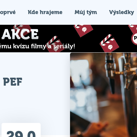
oprvé
Kde hrajeme
Můj tým
Výsledky
- PEF
29.0