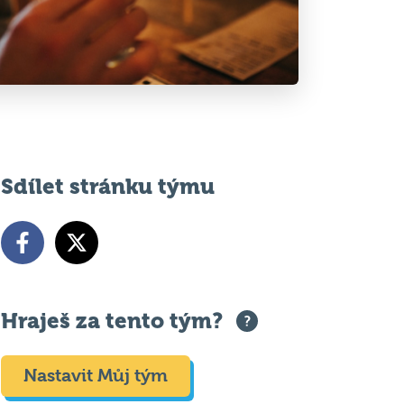
Sdílet stránku týmu
Hraješ za tento tým?
Nastavit Můj tým