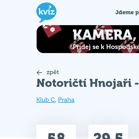
Jdeme p
zpět
Notoričtí Hnojaři 
Klub C
,
Praha
58
29.5