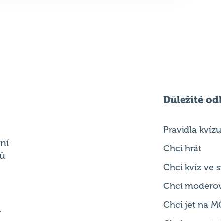
Důležité od
Pravidla kvízu
ní
Chci hrát
ků
Chci kvíz ve
Chci modero
Chci jet na M
.