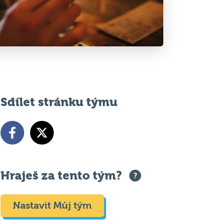
Sdílet stránku týmu
Hraješ za tento tým?
Nastavit Můj tým