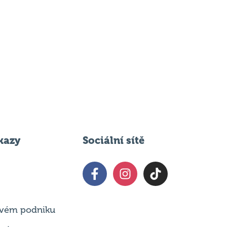
kazy
Sociální sítě
 svém podniku