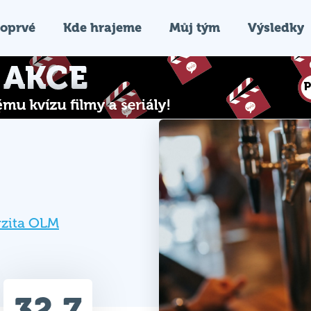
oprvé
Kde hrajeme
Můj tým
Výsledky
rzita OLM
32.7