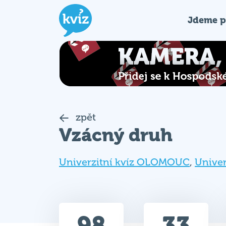
Jdeme p
zpět
Vzácný druh
Univerzitní kvíz OLOMOUC
,
Unive
98
33