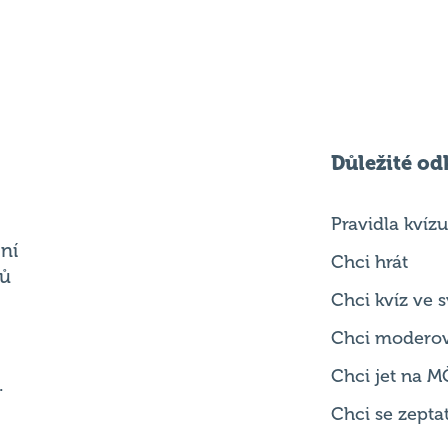
Důležité od
Pravidla kvízu
ní
Chci hrát
ků
Chci kvíz ve
Chci modero
Chci jet na M
.
Chci se zepta