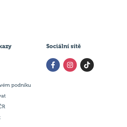
kazy
Sociální sítě
 svém podniku
vat
ČR
t