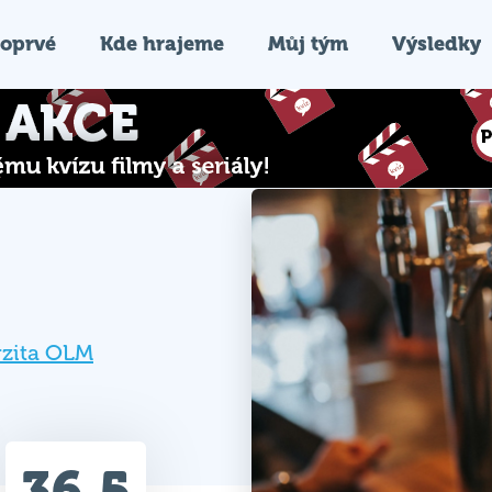
oprvé
Kde hrajeme
Můj tým
Výsledky
rzita OLM
36.5