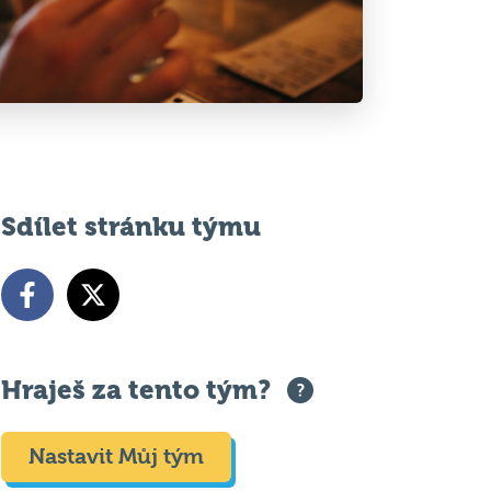
Sdílet stránku týmu
Hraješ za tento tým?
Nastavit Můj tým