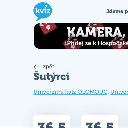
Jdeme p
zpět
Šutýrci
Univerzitní kvíz OLOMOUC
,
Unive
36.5
36.5