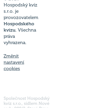
Hospodský kvíz
s.r.o. je
provozovatelem
Hospodského
kvízu
. Všechna
práva
vyhrazena.
Změnit
nastavení
cookies
Společnost Hospodský
kvíz s.r.o., sídlem Nové