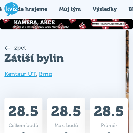
é
Kde hrajeme
Můj tým
Výsledky
B
zpět
Zátiší bylin
Kentaur ÚT
,
Brno
28.5
28.5
28.5
Celkem bodů
Max. bodů
Průměr