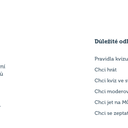
Důležité od
Pravidla kvízu
ní
Chci hrát
ků
Chci kvíz ve
Chci modero
Chci jet na M
.
Chci se zepta