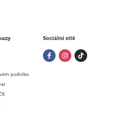
kazy
Sociální sítě
 svém podniku
vat
ČR
t