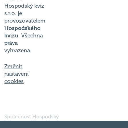
Hospodský kvíz
s.r.o. je
provozovatelem
Hospodského
kvízu
. Všechna
práva
vyhrazena.
Změnit
nastavení
cookies
Společnost Hospodský
kvíz s.r.o., sídlem Nové