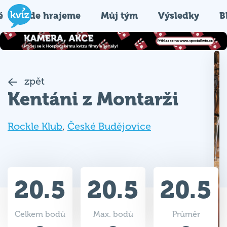
é
Kde hrajeme
Můj tým
Výsledky
B
zpět
Kentáni z Montarži
Rockle Klub
,
České Budějovice
20.5
20.5
20.5
Celkem bodů
Max. bodů
Průměr