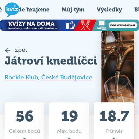
é
Kde hrajeme
Můj tým
Výsledky
B
zpět
Játroví knedlíčci
Rockle Klub
,
České Budějovice
56
19
18.7
Celkem bodů
Max. bodů
Průměr