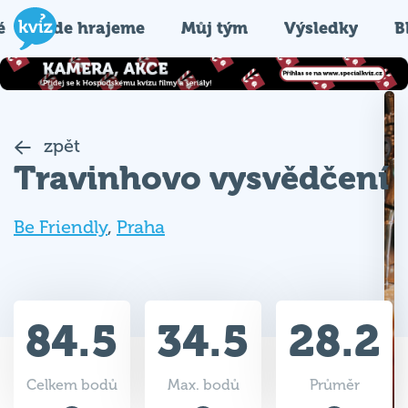
é
Kde hrajeme
Můj tým
Výsledky
B
zpět
Travinhovo vysvědčení
Be Friendly
,
Praha
84.5
34.5
28.2
Celkem bodů
Max. bodů
Průměr