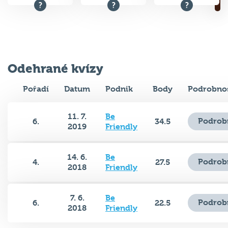
Odehrané kvízy
Pořadí
Datum
Podnik
Body
Podrobnos
11. 7.
Be
Podrob
6.
34.5
2019
Friendly
14. 6.
Be
Podrob
4.
27.5
2018
Friendly
7. 6.
Be
Podrob
6.
22.5
2018
Friendly