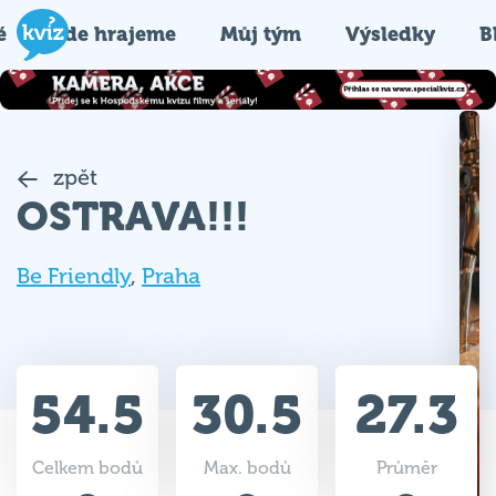
é
Kde hrajeme
Můj tým
Výsledky
B
zpět
OSTRAVA!!!
Be Friendly
,
Praha
54.5
30.5
27.3
Celkem bodů
Max. bodů
Průměr