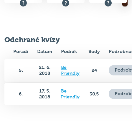
Odehrané kvízy
Pořadí
Datum
Podnik
Body
Podrobnos
21. 6.
Be
Podrob
5.
24
2018
Friendly
17. 5.
Be
Podrob
6.
30.5
2018
Friendly