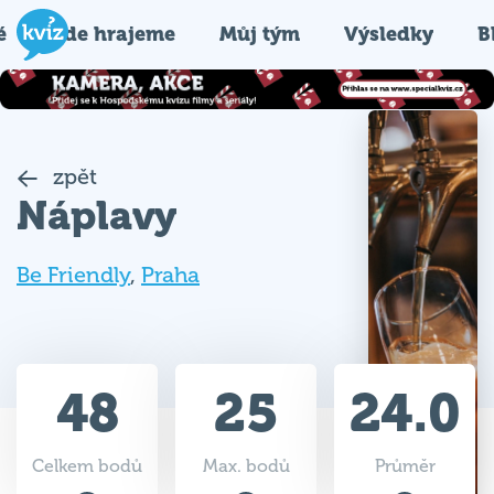
é
Kde hrajeme
Můj tým
Výsledky
B
zpět
Náplavy
Be Friendly
,
Praha
48
25
24.0
Celkem bodů
Max. bodů
Průměr