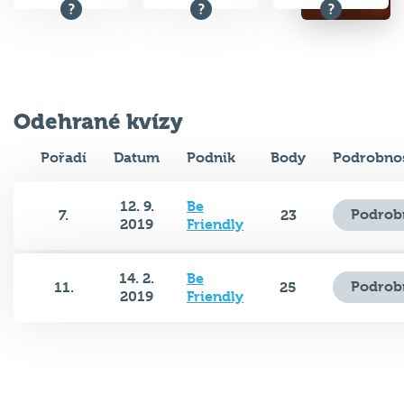
Odehrané kvízy
Pořadí
Datum
Podnik
Body
Podrobnos
12. 9.
Be
Podrob
7.
23
2019
Friendly
14. 2.
Be
Podrob
11.
25
2019
Friendly